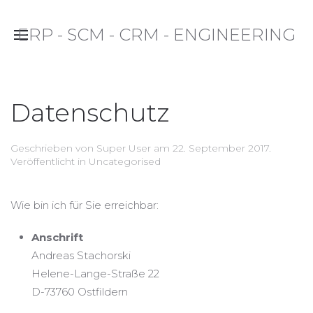
ERP - SCM - CRM - ENGINEERING
Datenschutz
Geschrieben von Super User am
22. September 2017
.
Veröffentlicht in
Uncategorised
Wie bin ich für Sie erreichbar:
Anschrift
Andreas Stachorski
Helene-Lange-Straße 22
D-73760 Ostfildern